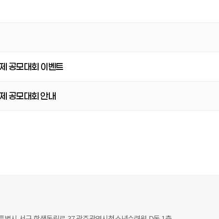
제 공모대회 이벤트
제 공모대회 안내
별시 서구 학생독립로 37 광주광역시청소년수련원 D동 1층