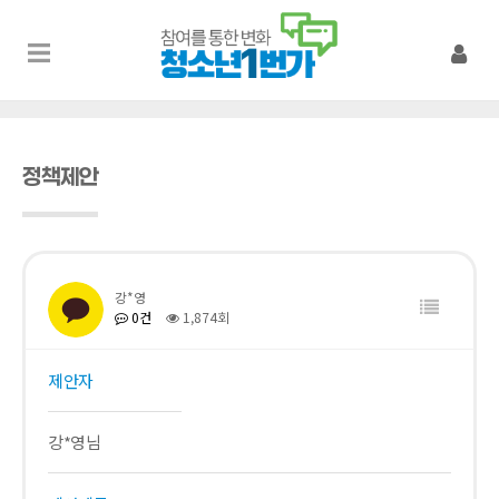
정책제안
강*영
0건
1,874회
제안자
강*영님