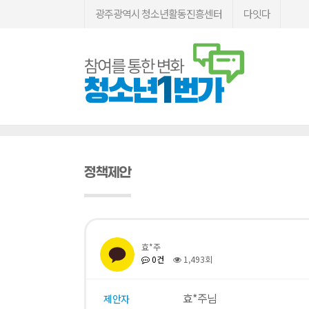
광주광역시 청소년활동진흥센터
다잇다
정책제안
효*주
0건
1,493회
효*주님
제안자